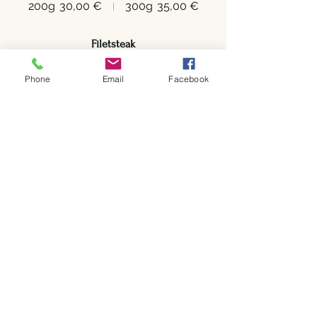
200g
30,00 €
300g
35,00 €
Filetsteak
200g
35,00 €
300g
40,00 €
Phone
Email
Facebook
ON TOP
Kräuterbutter
2,00 €
Röstzwiebeln
5,00 €
Pfefferrahmsauce
4,00 €