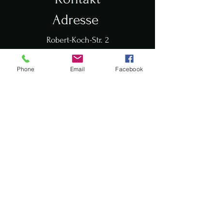
Adresse
Robert-Koch-Str.
2
45147 Essen
info@holsterhauserhof.de
Phone
Email
Facebook
+49 (0) 201 744671
Öffnungszeiten
Donnerstag Ruhetag
Mo, Di, Mi: 16 - 23 Uhr - K
üche 16 - 21:30 Uhr
​​Fr, Sa: 12 - 24 Uhr - Küche 12 - 21:30 Uhr
So: 12 - 23 Uhr - Küche 12 - 21:30 Uhr